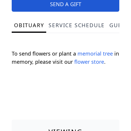
SEND A GIFT
OBITUARY
SERVICE SCHEDULE
GUEST
To send flowers or plant a
memorial tree
in
memory, please visit our
flower store
.