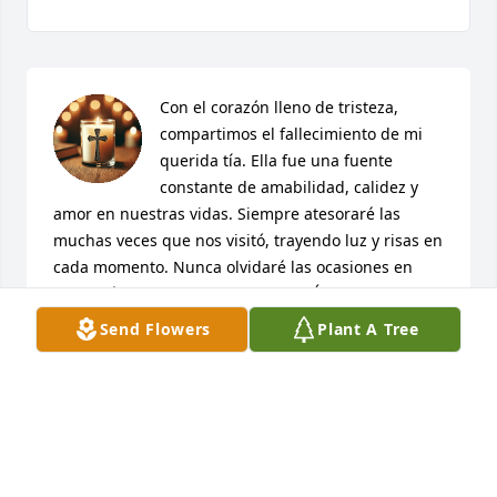
Con el corazón lleno de tristeza, 
compartimos el fallecimiento de mi 
querida tía. Ella fue una fuente 
constante de amabilidad, calidez y 
amor en nuestras vidas. Siempre atesoraré las 
muchas veces que nos visitó, trayendo luz y risas en 
cada momento. Nunca olvidaré las ocasiones en 
que tenía que ir al tribunal de Los Ángeles y me la 
encontraba cerca, siempre con una sonrisa en el 
Send Flowers
Plant A Tree
rostro y una palabra amable para todos los que 
encontraba y conocía.

Sus visitas siempre fueron un momento especial, 
llenas de historias y alegría. Los recuerdos que 
compartimos, desde que era pequeño hasta mi 