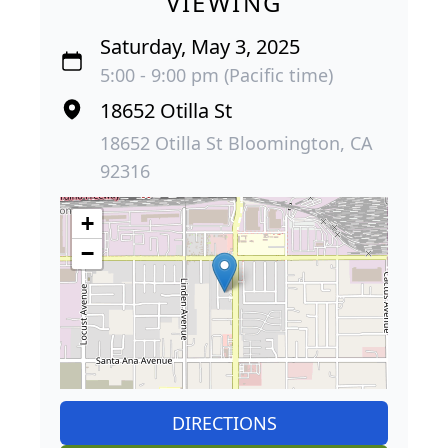
VIEWING
Saturday, May 3, 2025
5:00 - 9:00 pm (Pacific time)
18652 Otilla St
18652 Otilla St Bloomington, CA
92316
+
−
DIRECTIONS